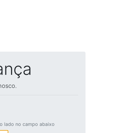
ança
nosco.
ao lado no campo abaixo